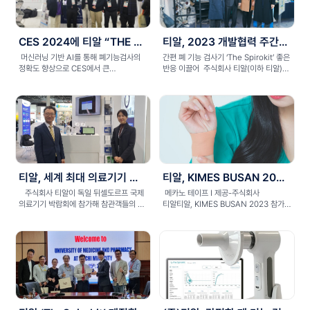
CES 2024에 티알 “THE SPIROKIT” 참가
티알, 2023 개발협력 주간서 KOICA CTS 우수 참여기업으로 참석
머신러닝 기반 AI를 통해 폐기능검사의
간편 폐 기능 검사기 ‘The Spirokit’ 좋은
정확도 향상으로 CES에서 큰
반응 이끌어 주식회사 티알(이하 티알)은
호응 주식회사 티알(이하 ...
지난 1...
티알, 세계 최대 의료기기 전시회 MEDICA 2023 참가 성료
티알, KIMES BUSAN 2023 참가... 스마트기기 연동으로 폐 기능 진단 가능한 ‘더스피로킷’ 출품한다!
주식회사 티알이 독일 뒤셀도르프 국제
메카노 테이프 I 제공-주식회사
의료기기 박람회에 참가해 참관객들의 큰
티알티알, KIMES BUSAN 2023 참가...
호응을 얻었다.&...
스마트기기 연동으로 폐 기능 진...