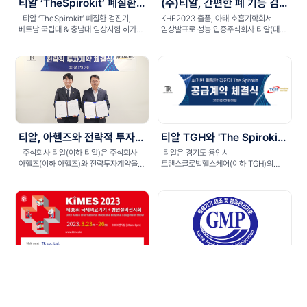
티알 ‘TheSpirokit’ 폐질환 검진기, 베트남 국립대 & 충남대 임상시험 허가 획득
(주)티알, 간편한 폐 기능 검진기 ‘THE SPIROKIT’ 선봬
티알 ‘TheSpirokit’ 폐질환 검진기,
KHF2023 출품, 아태 호흡기학회서
베트남 국립대 & 충남대 임상시험 허가
임상발표로 성능 입증주식회사 티알(대표
획득&nbs...
김병수)은 오는 9월13일부터 서울 삼...
티알, 아헬즈와 전략적 투자계약 체결
티알 TGH와 'The Spirokit' 물품공급 계약
주식회사 티알(이하 티알)은 주식회사
티알은 경기도 용인시
아헬즈(이하 아헬즈)와 전략투자계약을
트랜스글로벌헬스케어(이하 TGH)의
체결했다고 밝혔다.아헬즈는 국...
본사에서세계 최초 AI 기반 COPD
진단기인 ‘The S...
티알 KIMES2023 참가
'The Spirokit' GMP 인증 획득
티알은 03.23~03.26 까지 개최된
티알의 폐기능 검진기(진단폐활량계) '더
KIMES2023에 참여했습니다. KIMES는
스피로킷'이GMP 인증을