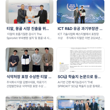
티알, 몽골 시장 진출을 위한 몽골아치의대와 MOU 합의
ICT R&D 유공 과기부장관 표창 수상한 티알
티알의 호흡기질환 검사기 The
ICT 기술사업화 페스티벌에서 표창장
Spirorkit 부속병원 설치 및 몽골 내 시장
수상 주식회사 티알은 이번 2024년
확대 협력 협의 &nb...
ICT...
식약처장 표창 수상한 티알 김병수 대표
SCI급 학술지 논문으로 등재된 ‘THE SPIROKIT’의 성능
주식회사 티알 김병수대표, 의료기기
AI기반 간편 폐기능검사기 ‘THE
산업발전유공 식약처장 표창 수상
SPIROKIT’ SCI급 학술지 논문 등재로
주식회사 티알에는 24년 한국의...
성능 우수성 입증 주식회...