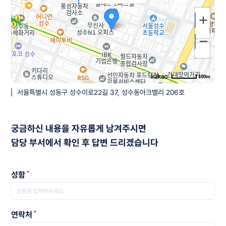
100m
서울특별시 성동구 성수이로22길 37, 성수동아크밸리 206호
길찾기
주소
서울 성동구 성수이로22길 37
궁금하신 내용을 자유롭게 남겨주시면
전화
담당 부서에서 확인 후 답변 드리겠습니다
-
성함
연락처